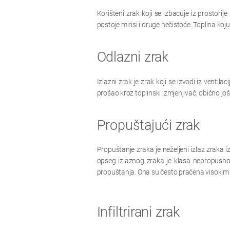
Korišteni zrak koji se izbacuje iz prostori
postoje mirisi i druge nečistoće. Toplina koj
Odlazni zrak
Izlazni zrak je zrak koji se izvodi iz venti
prošao kroz toplinski izmjenjivač, obično još
Propuštajući zrak
Propuštanje zraka je neželjeni izlaz zraka i
opseg izlaznog zraka je klasa nepropusnost
propuštanja. Ona su često praćena visokim g
Infiltrirani zrak