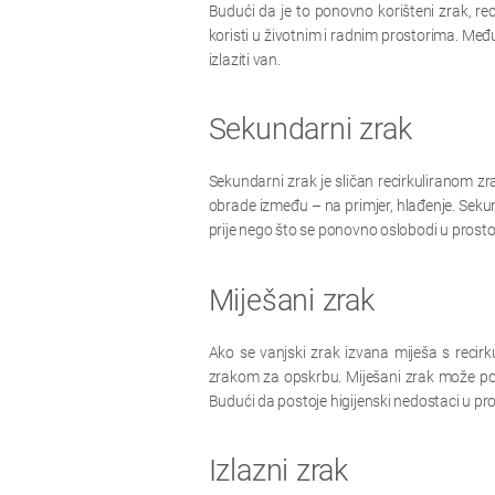
Budući da je to ponovno korišteni zrak, reci
koristi u životnim i radnim prostorima. Međut
izlaziti van.
Sekundarni zrak
Sekundarni zrak je sličan recirkuliranom zra
obrade između – na primjer, hlađenje. Sekun
prije nego što se ponovno oslobodi u prostor
Miješani zrak
Ako se vanjski zrak izvana miješa s recir
zrakom za opskrbu. Miješani zrak može pono
Budući da postoje higijenski nedostaci u proc
Izlazni zrak