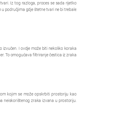
tvari. Iz tog razloga, proces se sada rijetko
m u područjima gdje štetne tvari ne bi trebale
no izvučen. I ovdje može biti nekoliko koraka
r. To omogućava filtriranje čestica iz zraka
kom kojim se može opskrbiti prostoriju kao
a neiskorištenog zraka izvana u prostoriju.