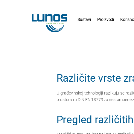
Skip
Skip
navigation
navigation
Sustavi
Proizvodi
Korisn
Različite vrste 
U građevinskoj tehnologiji razlikuju se raz
prostora i u DIN EN 13779 za nestambene zgr
Pregled različiti