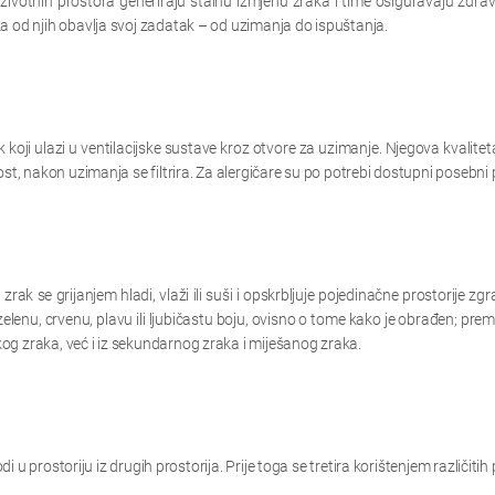
u životnih prostora generiraju stalnu izmjenu zraka i time osiguravaju zdrav
a od njih obavlja svoj zadatak – od uzimanja do ispuštanja.
koji ulazi u ventilacijske sustave kroz otvore za uzimanje. Njegova kvaliteta, 
st, nakon uzimanja se filtrira. Za alergičare su po potrebi dostupni posebni pe
rak se grijanjem hladi, vlaži ili suši i opskrbljuje pojedinačne prostorije z
lenu, crvenu, plavu ili ljubičastu boju, ovisno o tome kako je obrađen; pr
og zraka, već i iz sekundarnog zraka i miješanog zraka.
odi u prostoriju iz drugih prostorija. Prije toga se tretira korištenjem različitih