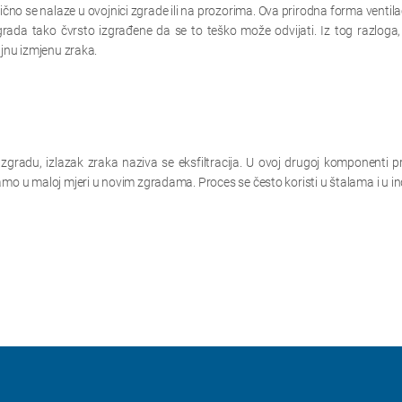
bično se nalaze u ovojnici zgrade ili na prozorima. Ova prirodna forma ventilac
da tako čvrsto izgrađene da se to teško može odvijati. Iz tog razloga, n
ljnu izmjenu zraka.
radu, izlazak zraka naziva se eksfiltracija. U ovoj drugoj komponenti prir
mo u maloj mjeri u novim zgradama. Proces se često koristi u štalama i u ind