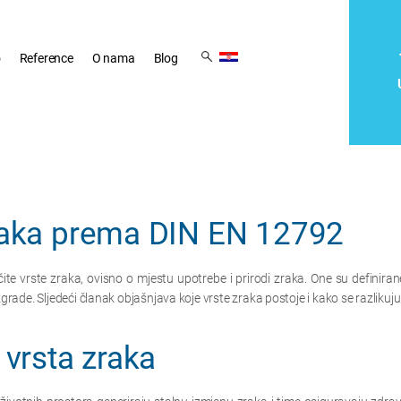
Skip
navigatio
Skip
Skip
navigation
navigation
o
Reference
O nama
Blog
zraka prema DIN EN 12792
ličite vrste zraka, ovisno o mjestu upotrebe i prirodi zraka. One su defini
ade. Sljedeći članak objašnjava koje vrste zraka postoje i kako se razlikuju
h vrsta zraka