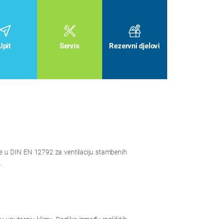
n
Upit
Servis
Rezervni djelovi
rane u DIN EN 12792 za ventilaciju stambenih
.