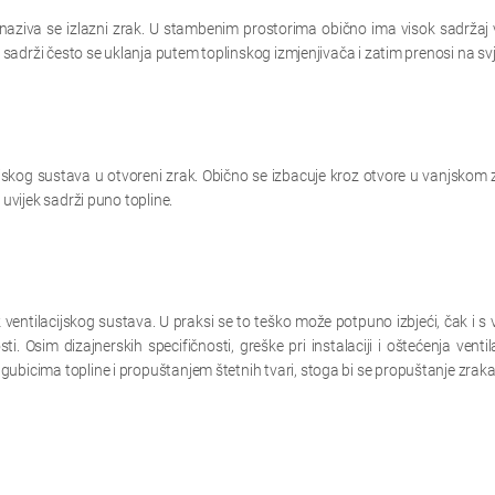
je naziva se izlazni zrak. U stambenim prostorima obično ima visok sadržaj 
u sadrži često se uklanja putem toplinskog izmjenjivača i zatim prenosi na sv
lacijskog sustava u otvoreni zrak. Obično se izbacuje kroz otvore u vanjskom 
 uvijek sadrži puno topline.
z ventilacijskog sustava. U praksi se to teško može potpuno izbjeći, čak i s
i. Osim dizajnerskih specifičnosti, greške pri instalaciji i oštećenja ven
ubicima topline i propuštanjem štetnih tvari, stoga bi se propuštanje zraka