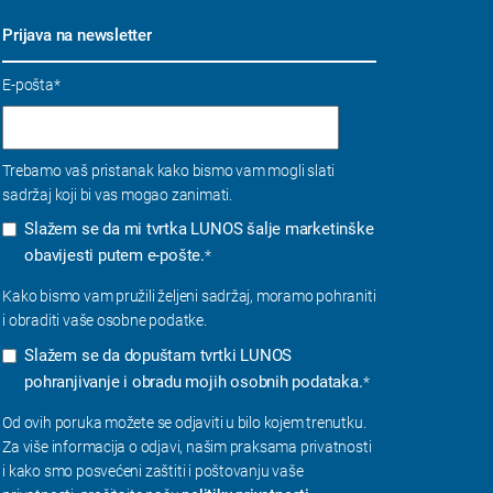
Prijava na newsletter
E-pošta
*
Trebamo vaš pristanak kako bismo vam mogli slati
sadržaj koji bi vas mogao zanimati.
Slažem se da mi tvrtka LUNOS šalje marketinške
obavijesti putem e-pošte.
*
Kako bismo vam pružili željeni sadržaj, moramo pohraniti
i obraditi vaše osobne podatke.
Slažem se da dopuštam tvrtki LUNOS
pohranjivanje i obradu mojih osobnih podataka.
*
Od ovih poruka možete se odjaviti u bilo kojem trenutku.
Za više informacija o odjavi, našim praksama privatnosti
i kako smo posvećeni zaštiti i poštovanju vaše