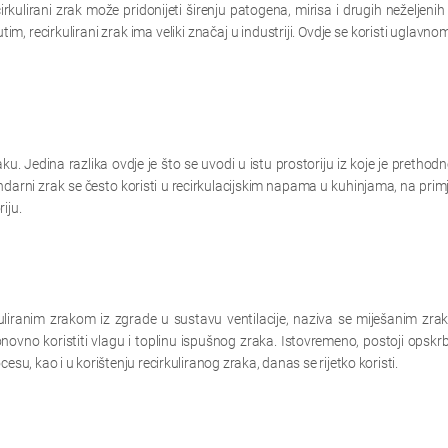
rkulirani zrak može pridonijeti širenju patogena, mirisa i drugih neželjenih 
im, recirkulirani zrak ima veliki značaj u industriji. Ovdje se koristi uglavno
ku. Jedina razlika ovdje je što se uvodi u istu prostoriju iz koje je prethod
darni zrak se često koristi u recirkulacijskim napama u kuhinjama, na primje
iju.
kuliranim zrakom iz zgrade u sustavu ventilacije, naziva se miješanim zra
vno koristiti vlagu i toplinu ispušnog zraka. Istovremeno, postoji opskrb
esu, kao i u korištenju recirkuliranog zraka, danas se rijetko koristi.