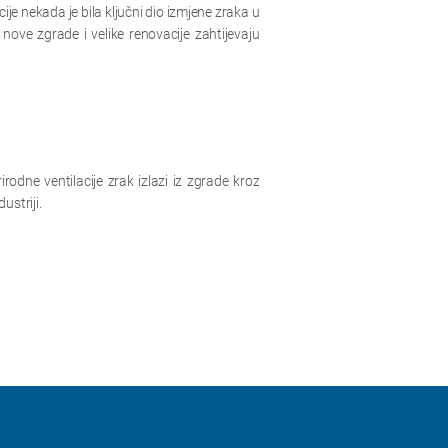
ije nekada je bila ključni dio izmjene zraka u
ove zgrade i velike renovacije zahtijevaju
odne ventilacije zrak izlazi iz zgrade kroz
ustriji.