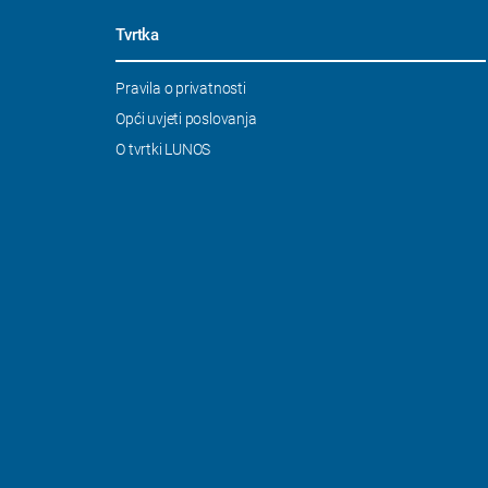
Tvrtka
Skip
Pravila o privatnosti
navigation
Opći uvjeti poslovanja
O tvrtki LUNOS