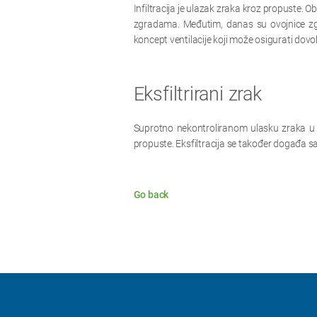
Infiltracija je ulazak zraka kroz propuste. O
zgradama. Međutim, danas su ovojnice zgra
koncept ventilacije koji može osigurati dovo
Eksfiltrirani zrak
Suprotno nekontroliranom ulasku zraka u zg
propuste. Eksfiltracija se također događa sa
Go back