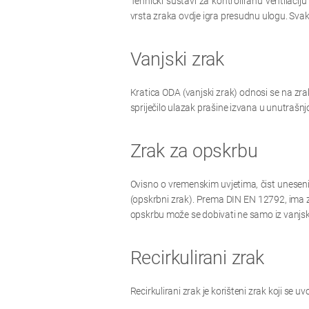
Tehnički sustavi za kontroliranu ventilacij
vrsta zraka ovdje igra presudnu ulogu. Svak
Vanjski zrak
Kratica ODA (vanjski zrak) odnosi se na zrak 
spriječilo ulazak prašine izvana u unutrašnjo
Zrak za opskrbu
Ovisno o vremenskim uvjetima, čist uneseni z
(opskrbni zrak). Prema DIN EN 12792, ima ze
opskrbu može se dobivati ne samo iz vanjsk
Recirkulirani zrak
Recirkulirani zrak je korišteni zrak koji se uv