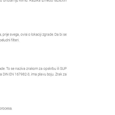
u unutarnju klimu. Razlika između različitih
prije svega, ovisi o lokaciji zgrade. Da bi se
ludni filteri.
grade. To se naziva zrakom za opskrbu ili SUP
ema DIN EN 167982-3, ima plavu boju. Zrak za
 procesa.