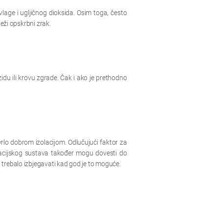
vlage i ugljičnog dioksida. Osim toga, često
ježi opskrbni zrak.
zidu ili krovu zgrade. Čak i ako je prethodno
 vrlo dobrom izolacijom. Odlučujući faktor za
tilacijskog sustava također mogu dovesti do
 trebalo izbjegavati kad god je to moguće.