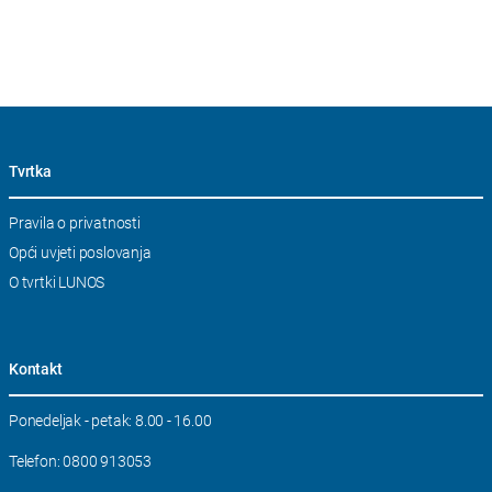
Tvrtka
Skip
Pravila o privatnosti
navigation
Opći uvjeti poslovanja
O tvrtki LUNOS
Kontakt
Ponedeljak - petak: 8.00 - 16.00
Telefon: 0800 913053