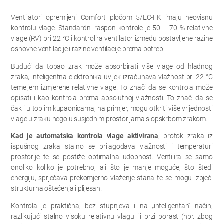
Ventilatori opremljeni Comfort pločom 5/EC-FK imaju neovisnu
kontrolu vlage. Standardni raspon kontrole je 50 – 70 % relativne
vlage (RV) pri 22 °C i kontrolira ventilator između postavljene razine
osnovne ventilacije i razine ventilacije prema potrebi.
Budući da topao zrak može apsorbirati više vlage od hladnog
zraka, inteligentna elektronika uvijek izračunava vlažnost pri 22 °C
temeljem izmjerene relativne vlage. To znači da se kontrola može
opisati i kao kontrola prema apsolutnoj vlažnosti. To znači da se
čak i u toplim kupaonicama, na primjer, mogu otkriti više vrijednosti
vlage u zraku nego u susjednim prostorijama s opskrbom zrakom.
Kad je automatska kontrola vlage aktivirana
, protok zraka iz
ispušnog zraka stalno se prilagođava vlažnosti i temperaturi
prostorije te se postiže optimalna udobnost. Ventilira se samo
onoliko koliko je potrebno, ali što je manje moguće, što štedi
energiju, sprječava prekomjerno vlaženje stana te se mogu izbjeći
strukturna oštećenja i plijesan.
Kontrola je praktična, bez stupnjeva i na „inteligentan“ način,
razlikujući stalno visoku relativnu vlagu ili brzi porast (npr. zbog