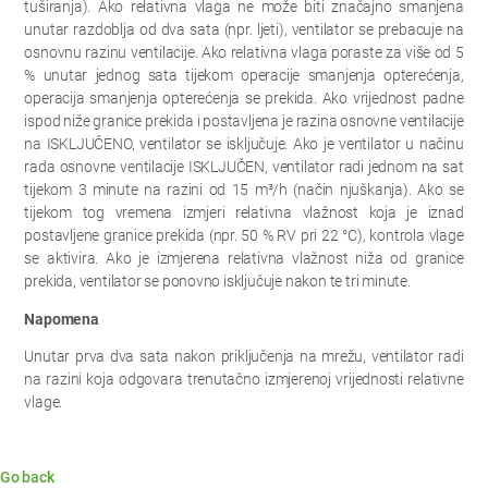
tuširanja). Ako relativna vlaga ne može biti značajno smanjena
unutar razdoblja od dva sata (npr. ljeti), ventilator se prebacuje na
osnovnu razinu ventilacije. Ako relativna vlaga poraste za više od 5
% unutar jednog sata tijekom operacije smanjenja opterećenja,
operacija smanjenja opterećenja se prekida. Ako vrijednost padne
ispod niže granice prekida i postavljena je razina osnovne ventilacije
na ISKLJUČENO, ventilator se isključuje. Ako je ventilator u načinu
rada osnovne ventilacije ISKLJUČEN, ventilator radi jednom na sat
tijekom 3 minute na razini od 15 m³/h (način njuškanja). Ako se
tijekom tog vremena izmjeri relativna vlažnost koja je iznad
postavljene granice prekida (npr. 50 % RV pri 22 °C), kontrola vlage
se aktivira. Ako je izmjerena relativna vlažnost niža od granice
prekida, ventilator se ponovno isključuje nakon te tri minute.
Napomena
Unutar prva dva sata nakon priključenja na mrežu, ventilator radi
na razini koja odgovara trenutačno izmjerenoj vrijednosti relativne
vlage.
Go back