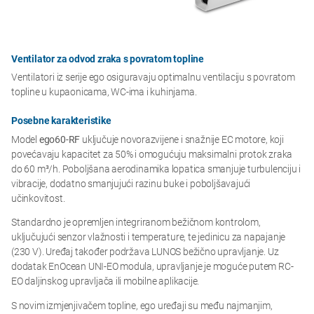
Ventilator za odvod zraka s povratom topline
Ventilatori iz serije ego osiguravaju optimalnu ventilaciju s povratom
topline u kupaonicama, WC-ima i kuhinjama.
Posebne karakteristike
Model
ego60-RF
uključuje novorazvijene i snažnije EC motore, koji
povećavaju kapacitet za 50% i omogućuju maksimalni protok zraka
do 60 m³/h. Poboljšana aerodinamika lopatica smanjuje turbulenciju i
vibracije, dodatno smanjujući razinu buke i poboljšavajući
učinkovitost.
Standardno je opremljen integriranom bežičnom kontrolom,
uključujući senzor vlažnosti i temperature, te jedinicu za napajanje
(230 V). Uređaj također podržava LUNOS bežično upravljanje. Uz
dodatak EnOcean UNI-EO modula, upravljanje je moguće putem RC-
EO daljinskog upravljača ili mobilne aplikacije.
S novim izmjenjivačem topline, ego uređaji su među najmanjim,