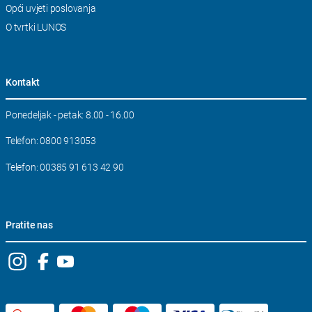
navigation
Opći uvjeti poslovanja
O tvrtki LUNOS
Kontakt
Ponedeljak - petak: 8.00 - 16.00
Telefon: 0800 913053
Telefon: 00385 91 613 42 90
Pratite nas