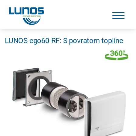
Skip
navigation
Skip
navigation
LUNOS ego60-RF: S povratom topline