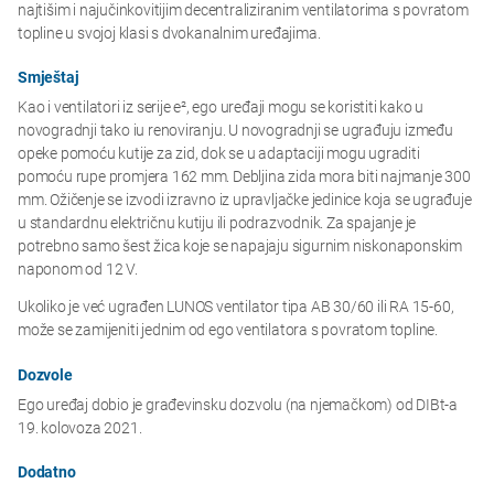
najtišim i najučinkovitijim decentraliziranim ventilatorima s povratom
topline u svojoj klasi s dvokanalnim uređajima.
Smještaj
Kao i ventilatori iz serije e², ego uređaji mogu se koristiti kako u
novogradnji tako iu renoviranju. U novogradnji se ugrađuju između
opeke pomoću kutije za zid, dok se u adaptaciji mogu ugraditi
pomoću rupe promjera 162 mm. Debljina zida mora biti najmanje 300
mm. Ožičenje se izvodi izravno iz upravljačke jedinice koja se ugrađuje
u standardnu ​​električnu kutiju ili podrazvodnik. Za spajanje je
potrebno samo šest žica koje se napajaju sigurnim niskonaponskim
naponom od 12 V.
Ukoliko je već ugrađen LUNOS ventilator tipa AB 30/60 ili RA 15-60,
može se zamijeniti jednim od ego ventilatora s povratom topline.
Dozvole
Ego uređaj dobio je građevinsku dozvolu (na njemačkom) od DIBt-a
19. kolovoza 2021.
Dodatno