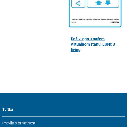
Doživi ego u našem
virtualnom stanu: LUNOS
living
Tvrtka
Skip
Pravila o privatnosti