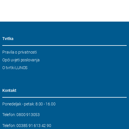
Tvrtka
Skip
Pravila o privatnosti
navigation
Opći uvjeti poslovanja
O tvrtki LUNOS
Kontakt
Ponedeljak - petak: 8.00 - 16.00
Telefon: 0800 913053
Telefon: 00385 91 613 42 90